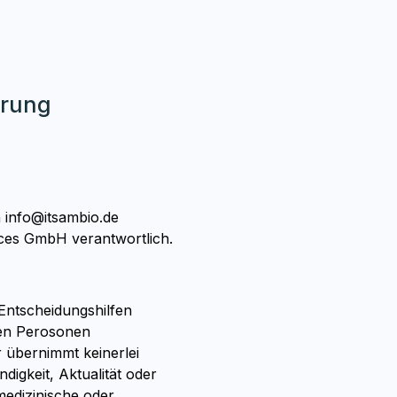
erung
n info@itsambio.de
rvices GmbH verantwortlich.
 Entscheidungshilfen
ten Perosonen
r übernimmt keinerlei
digkeit, Aktualität oder
 medizinische oder